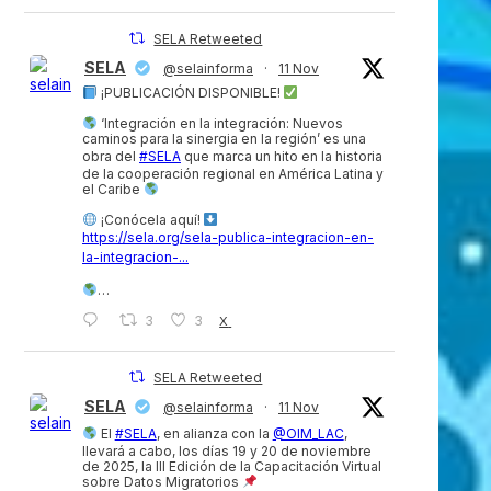
SELA Retweeted
SELA
@selainforma
·
11 Nov
¡PUBLICACIÓN DISPONIBLE!
‘Integración en la integración: Nuevos
caminos para la sinergia en la región’ es una
obra del
#SELA
que marca un hito en la historia
de la cooperación regional en América Latina y
el Caribe
¡Conócela aquí!
https://sela.org/sela-publica-integracion-en-
la-integracion-...
…
3
3
X
SELA Retweeted
SELA
@selainforma
·
11 Nov
El
#SELA
, en alianza con la
@OIM_LAC
,
llevará a cabo, los días 19 y 20 de noviembre
de 2025, la III Edición de la Capacitación Virtual
sobre Datos Migratorios