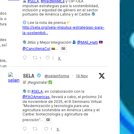
#SELA
,
@RedMAMLa
y CIP-OEA
impulsan estrategias para la sostenibilidad,
inclusión y equidad de género en el sector
ados
portuario de América Latina y el Caribe
ía o
Lee la nota de prensa
tura
http://sela.org/sela-impulsa-estrategias-para-
la-sostenibili...
ades
¡Más y Mejor Integración!
@MAE_Haiti
así́
@CancilleriaCol
…
1
1
X
ble,
n un
SELA
@selainforma
·
14 Nov
¡Regístrate!
El
#SELA
, en colaboración con la
@FAOAmericas
, llevará a cabo, el próximo 24
de noviembre de 2025, el III Seminario Virtual:
“Modernización y tecnología para una
agricultura sostenible en América Latina y el
Caribe: biotecnología y agricultura de
precisión”…
1
X