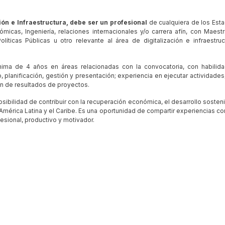
ión e Infraestructura,
debe ser un profesional
de cualquiera de los Est
micas, Ingeniería, relaciones internacionales y/o carrera afín, con Maestr
líticas Públicas u otro relevante al área de digitalización e infraestruc
nima de 4 años en áreas relacionadas con la convocatoria, con habilid
lanificación, gestión y presentación; experiencia en ejecutar actividades, 
n de resultados de proyectos.
ibilidad de contribuir con la recuperación económica, el desarrollo sosteni
América Latina y el Caribe. Es una oportunidad de compartir experiencias co
esional, productivo y motivador.