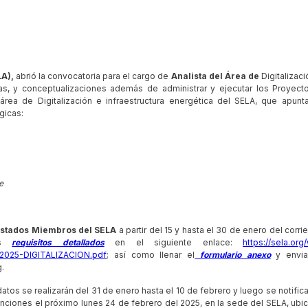
A),
abrió la convocatoria para el cargo de
Analista del Área de
Digitalizaci
tas, y conceptualizaciones además de administrar y ejecutar los Proyect
rea de Digitalización e infraestructura energética del SELA, que apunt
gicas:
e
 Estados Miembros del SELA
a partir del 15 y hasta el 30 de enero del corrie
los
requisitos detallados
en el siguiente enlace:
https://sela.org
2025-DIGITALIZACION.pdf
; así como llenar el
formulario anexo
y envia
.
tos se realizarán del 31 de enero hasta el 10 de febrero y luego se notifica
unciones el próximo lunes 24 de febrero del 2025, en la sede del SELA, ubi