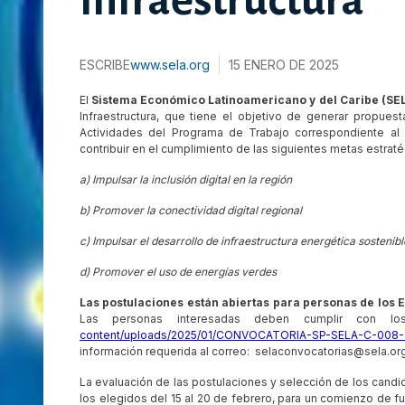
Infraestructura
ESCRIBE
www.sela.org
15 ENERO DE 2025
El
Sistema Económico Latinoamericano y del Caribe (SEL
Infraestructura, que tiene el objetivo de generar propues
Actividades del Programa de Trabajo correspondiente al á
contribuir en el cumplimiento de las siguientes metas estraté
a) Impulsar la inclusión digital en la región
b) Promover la conectividad digital regional
c) Impulsar el desarrollo de infraestructura energética sostenibl
d) Promover el uso de energías verdes
Las postulaciones están abiertas para personas de los
Las personas interesadas deben cumplir con 
content/uploads/2025/01/CONVOCATORIA-SP-SELA-C-008-
información requerida al correo: selaconvocatorias@sela.org
La evaluación de las postulaciones y selección de los candida
los elegidos del 15 al 20 de febrero, para un comienzo de f