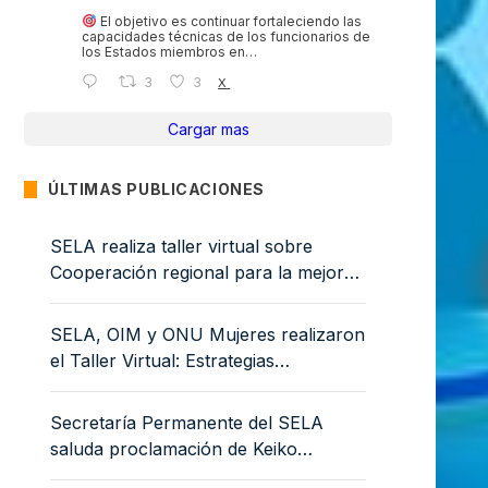
El objetivo es continuar fortaleciendo las
capacidades técnicas de los funcionarios de
los Estados miembros en…
3
3
X
Cargar mas
ÚLTIMAS PUBLICACIONES
SELA realiza taller virtual sobre
Cooperación regional para la mejora
de la sanidad vegetal: medidas
sanitarias y fitosanitarias para la
SELA, OIM y ONU Mujeres realizaron
sostenibilidad ambiental
el Taller Virtual: Estrategias
educativas para la integración de
mujeres y niñas migrantes
Secretaría Permanente del SELA
saluda proclamación de Keiko
Fujimori como Presidenta de Perú