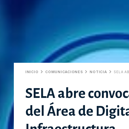
INICIO
COMUNICACIONES
NOTICIA
SELA A
SELA abre convoc
del Área de Digit