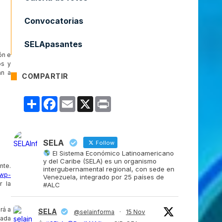
Convocatorias
SELApasantes
ón e
os y
an a
COMPARTIR
Compartir
Facebook
Email
X
Print
SELA
Follow
El Sistema Económico Latinoamericano
y del Caribe (SELA) es un organismo
nte.
intergubernamental regional, con sede en
/wp-
Venezuela, integrado por 25 países de
r la
#ALC
rá a
SELA
@selainforma
·
15 Nov
cada