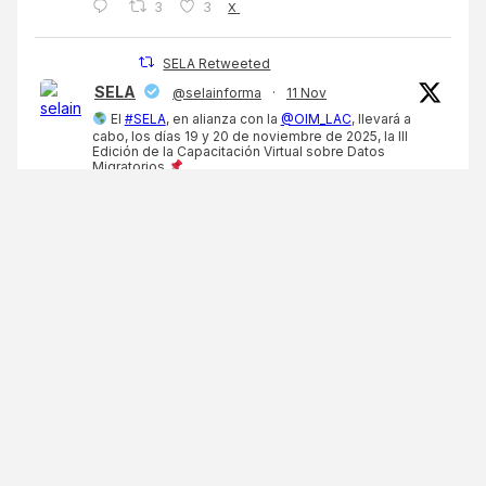
3
3
X
SELA Retweeted
SELA
@selainforma
·
11 Nov
El
#SELA
, en alianza con la
@OIM_LAC
, llevará a
cabo, los días 19 y 20 de noviembre de 2025, la III
Edición de la Capacitación Virtual sobre Datos
Migratorios
El objetivo es continuar fortaleciendo las
capacidades técnicas de los funcionarios de los
Estados miembros en…
3
3
X
Cargar mas
ÚLTIMAS PUBLICACIONES
SELA realiza taller virtual sobre Cooperación
regional para la mejora de la sanidad vegetal:
medidas sanitarias y fitosanitarias para la