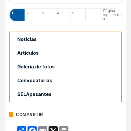
Página
1
2
3
4
5
...
siguiente
»
Noticias
Artículos
Galería de fotos
Convocatorias
SELApasantes
COMPARTIR
Compartir
Facebook
Email
X
Print