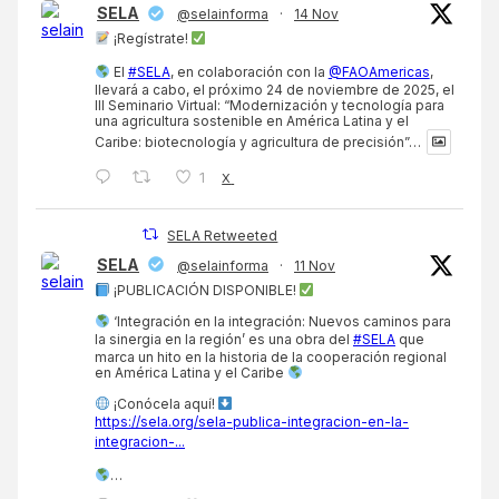
SELA
@selainforma
·
14 Nov
¡Regístrate!
El
#SELA
, en colaboración con la
@FAOAmericas
,
llevará a cabo, el próximo 24 de noviembre de 2025, el
III Seminario Virtual: “Modernización y tecnología para
una agricultura sostenible en América Latina y el
Caribe: biotecnología y agricultura de precisión”…
1
X
SELA Retweeted
SELA
@selainforma
·
11 Nov
¡PUBLICACIÓN DISPONIBLE!
‘Integración en la integración: Nuevos caminos para
la sinergia en la región’ es una obra del
#SELA
que
marca un hito en la historia de la cooperación regional
en América Latina y el Caribe
¡Conócela aquí!
https://sela.org/sela-publica-integracion-en-la-
integracion-...
…