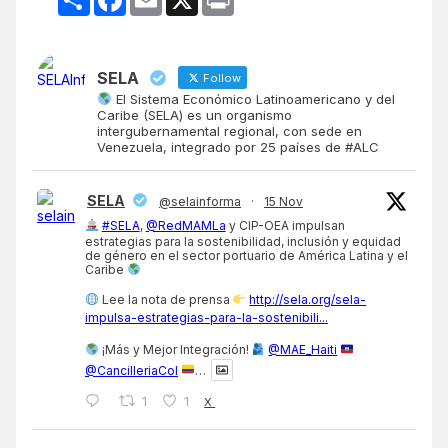
SELA
Follow
El Sistema Económico Latinoamericano y del
Caribe (SELA) es un organismo
intergubernamental regional, con sede en
Venezuela, integrado por 25 países de #ALC
SELA
@selainforma
·
15 Nov
#SELA
,
@RedMAMLa
y CIP-OEA impulsan
estrategias para la sostenibilidad, inclusión y equidad
de género en el sector portuario de América Latina y el
Caribe
Lee la nota de prensa
http://sela.org/sela-
impulsa-estrategias-para-la-sostenibili...
¡Más y Mejor Integración!
@MAE_Haiti
@CancilleriaCol
…
1
1
X