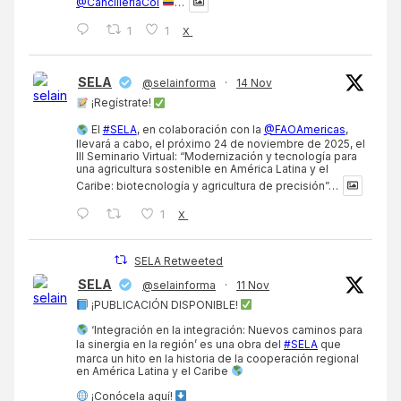
@CancilleriaCol
…
1
1
X
SELA
@selainforma
·
14 Nov
¡Regístrate!
El
#SELA
, en colaboración con la
@FAOAmericas
,
llevará a cabo, el próximo 24 de noviembre de 2025, el
III Seminario Virtual: “Modernización y tecnología para
una agricultura sostenible en América Latina y el
Caribe: biotecnología y agricultura de precisión”…
1
X
SELA Retweeted
SELA
@selainforma
·
11 Nov
¡PUBLICACIÓN DISPONIBLE!
‘Integración en la integración: Nuevos caminos para
la sinergia en la región’ es una obra del
#SELA
que
marca un hito en la historia de la cooperación regional
en América Latina y el Caribe
¡Conócela aquí!