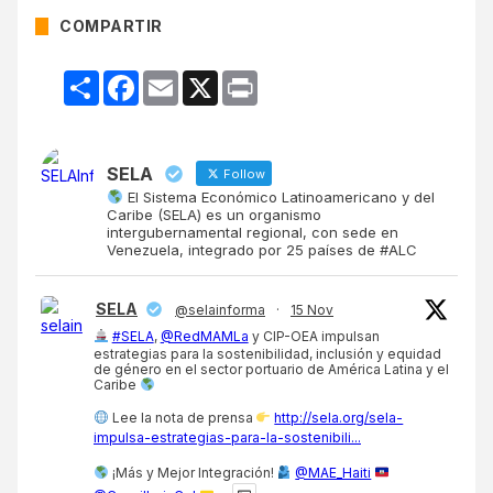
COMPARTIR
Compartir
Facebook
Email
X
Print
SELA
Follow
El Sistema Económico Latinoamericano y del
Caribe (SELA) es un organismo
intergubernamental regional, con sede en
Venezuela, integrado por 25 países de #ALC
SELA
@selainforma
·
15 Nov
#SELA
,
@RedMAMLa
y CIP-OEA impulsan
estrategias para la sostenibilidad, inclusión y equidad
de género en el sector portuario de América Latina y el
Caribe
Lee la nota de prensa
http://sela.org/sela-
impulsa-estrategias-para-la-sostenibili...
¡Más y Mejor Integración!
@MAE_Haiti