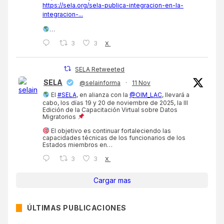
https://sela.org/sela-publica-integracion-en-la-
integracion-...
…
3
3
X
SELA Retweeted
SELA
@selainforma
·
11 Nov
El
#SELA
, en alianza con la
@OIM_LAC
, llevará a
cabo, los días 19 y 20 de noviembre de 2025, la III
Edición de la Capacitación Virtual sobre Datos
Migratorios
El objetivo es continuar fortaleciendo las
capacidades técnicas de los funcionarios de los
Estados miembros en…
3
3
X
Cargar mas
ÚLTIMAS PUBLICACIONES