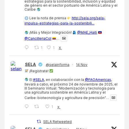
estrategias para la sostenibilidad, inclusión y equidad
de género en el sector portuario de América Latina y el
Caribe
Lee la nota de prensa
http://sela.org/sela-
impulsa-estrategias-para-la-sostenibili...
¡Más y Mejor Integración!
@MAE_Haiti
@CancilleriaCol
…
1
1
X
SELA
@selainforma
·
14 Nov
¡Regístrate!
El
#SELA
, en colaboración con la
@FAOAmericas
,
llevará a cabo, el próximo 24 de noviembre de 2025, el
III Seminario Virtual: “Modernización y tecnología para
una agricultura sostenible en América Latina y el
Caribe: biotecnología y agricultura de precisión”…
1
X
SELA Retweeted