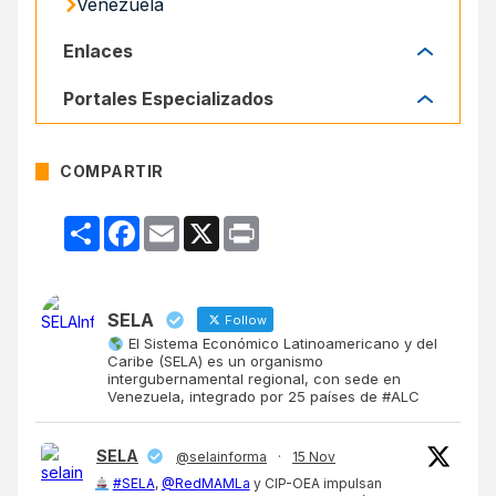
Venezuela
Enlaces
Enlaces
Portales Especializados
Portales Especializados
COMPARTIR
Compartir
Facebook
Email
X
Print
SELA
Follow
El Sistema Económico Latinoamericano y del
Caribe (SELA) es un organismo
intergubernamental regional, con sede en
Venezuela, integrado por 25 países de #ALC
SELA
@selainforma
·
15 Nov
#SELA
,
@RedMAMLa
y CIP-OEA impulsan