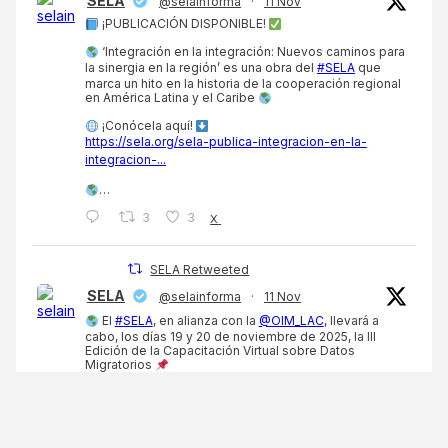
SELA
@selainforma
·
11 Nov
¡PUBLICACIÓN DISPONIBLE!
‘Integración en la integración: Nuevos caminos para
la sinergia en la región’ es una obra del
#SELA
que
marca un hito en la historia de la cooperación regional
en América Latina y el Caribe
¡Conócela aquí!
https://sela.org/sela-publica-integracion-en-la-
integracion-...
…
3
3
X
SELA Retweeted
SELA
@selainforma
·
11 Nov
El
#SELA
, en alianza con la
@OIM_LAC
, llevará a
cabo, los días 19 y 20 de noviembre de 2025, la III
Edición de la Capacitación Virtual sobre Datos
Migratorios
El objetivo es continuar fortaleciendo las
capacidades técnicas de los funcionarios de los
Estados miembros en…