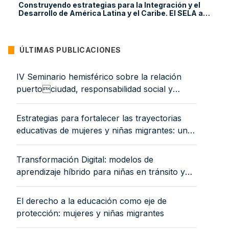
Construyendo estrategias para la Integración y el
Desarrollo de América Latina y el Caribe. El SELA a
sus 50 años
ÚLTIMAS PUBLICACIONES
IV Seminario hemisférico sobre la relación
puertociudad, responsabilidad social y
equidad de género: proyectando ciudades
portuarias más humanas, sostenibles y
Estrategias para fortalecer las trayectorias
resilientes. Relatoría. 13 y 14 de noviembre de
educativas de mujeres y niñas migrantes: una
2025
mirada desde el Panorama Social de América
Latina y el Caribe 2025
Transformación Digital: modelos de
aprendizaje híbrido para niñas en tránsito y
reducción de la brecha digital
El derecho a la educación como eje de
protección: mujeres y niñas migrantes