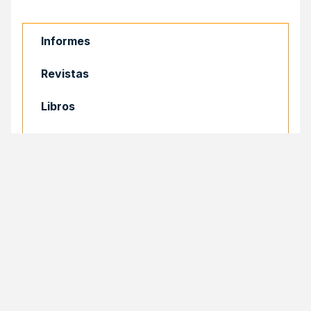
Informes
Revistas
Libros
Documentos
COMPARTIR
Compartir
Facebook
Email
X
Print
SELA
Follow
El Sistema Económico Latinoamericano y del
Caribe (SELA) es un organismo