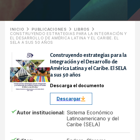
INICIO
PUBLICACIONES
LIBROS
CONSTRUYENDO ESTRATEGIAS PARA LA INTEGRACIÓN Y
EL DESARROLLO DE AMÉRICA LATINA Y EL CARIBE. EL
SELA A SUS 50 AÑOS
Construyendo estrategias para la
Integración y el Desarrollo de
América Latina y el Caribe. El SELA
a sus 50 años
Descarga el documento
Descargar
Autor institucional:
Sistema Económico
Latinoamericano y del
Caribe (SELA)