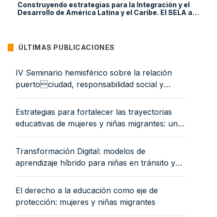
Construyendo estrategias para la Integración y el
Desarrollo de América Latina y el Caribe. El SELA a
sus 50 años
ÚLTIMAS PUBLICACIONES
IV Seminario hemisférico sobre la relación
puertociudad, responsabilidad social y
equidad de género: proyectando ciudades
portuarias más humanas, sostenibles y
Estrategias para fortalecer las trayectorias
resilientes. Relatoría. 13 y 14 de noviembre de
educativas de mujeres y niñas migrantes: una
2025
mirada desde el Panorama Social de América
Latina y el Caribe 2025
Transformación Digital: modelos de
aprendizaje híbrido para niñas en tránsito y
reducción de la brecha digital
El derecho a la educación como eje de
protección: mujeres y niñas migrantes