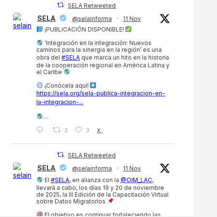
SELA Retweeted
SELA
@selainforma
·
11 Nov
¡PUBLICACIÓN DISPONIBLE!
‘Integración en la integración: Nuevos
caminos para la sinergia en la región’ es una
obra del
#SELA
que marca un hito en la historia
de la cooperación regional en América Latina y
el Caribe
¡Conócela aquí!
https://sela.org/sela-publica-integracion-en-
la-integracion-...
…
3
3
X
SELA Retweeted
SELA
@selainforma
·
11 Nov
El
#SELA
, en alianza con la
@OIM_LAC
,
llevará a cabo, los días 19 y 20 de noviembre
de 2025, la III Edición de la Capacitación Virtual
sobre Datos Migratorios
El objetivo es continuar fortaleciendo las