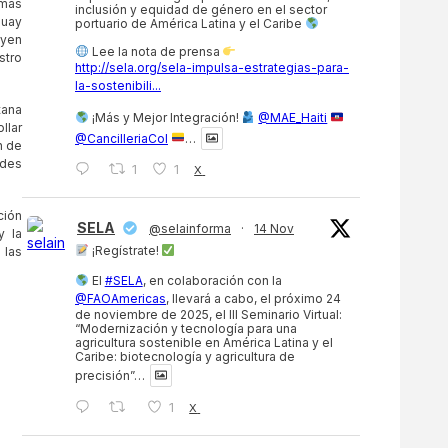
emas
inclusión y equidad de género en el sector
guay
portuario de América Latina y el Caribe
uyen
Lee la nota de prensa
stro
http://sela.org/sela-impulsa-estrategias-para-
la-sostenibili...
tana
¡Más y Mejor Integración!
@MAE_Haiti
llar
@CancilleriaCol
…
n de
rdes
1
1
X
ción
SELA
@selainforma
·
14 Nov
y la
¡Regístrate!
 las
El
#SELA
, en colaboración con la
@FAOAmericas
, llevará a cabo, el próximo 24
de noviembre de 2025, el III Seminario Virtual:
“Modernización y tecnología para una
agricultura sostenible en América Latina y el
Caribe: biotecnología y agricultura de
precisión”…
1
X