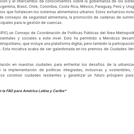
ración y el intercambio de conocimientos sobre la gobernanza de los sist
rgentina, Brasil, Chile, Colombia, Costa Rica, México, Paraguay, Perú y Uru
tos que fortalecen los sistemas alimentarios urbanos. Estos esfuerzos incl
 de consejos de seguridad alimentaria, la promoción de cadenas de sumini
icipales para la gestión de cuencas.
IPIO, un Consejo de Coordinación de Políticas Públicas del Área Metropoli
entales y sociales a este nivel. Esto ha permitido a Mendoza desarro
metropolitano, que incluye una plataforma digital, pero también la participació
s. Esta iniciativa acaba de ser galardonada en los premios de Ciudades Ve
ración en nuestras ciudades para enfrentar los desafíos de la urbaniza
la implementación de políticas integradas, inclusivas y sostenibles, 
os construir ciudades resilientes y garantizar un futuro próspero para
de la FAO para América Latina y Caribe*