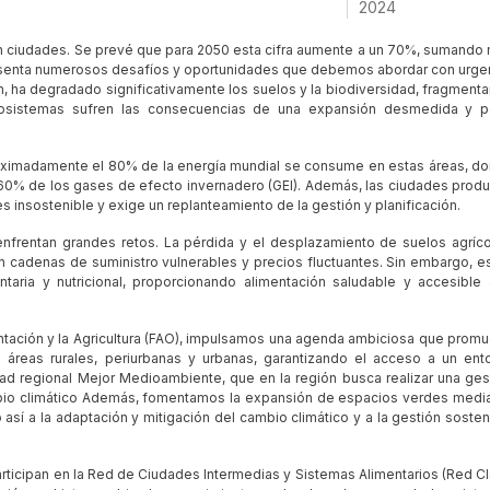
2024
en ciudades. Se prevé que para 2050 esta cifra aumente a un 70%, sumando
resenta numerosos desafíos y oportunidades que debemos abordar con urge
ón, ha degradado significativamente los suelos y la biodiversidad, fragment
ecosistemas sufren las consecuencias de una expansión desmedida y 
oximadamente el 80% de la energía mundial se consume en estas áreas, d
el 60% de los gases de efecto invernadero (GEI). Además, las ciudades prod
 insostenible y exige un replanteamiento de la gestión y planificación.
nfrentan grandes retos. La pérdida y el desplazamiento de suelos agríco
 cadenas de suministro vulnerables y precios fluctuantes. Sin embargo, e
ntaria y nutricional, proporcionando alimentación saludable y accesible 
ntación y la Agricultura (FAO), impulsamos una agenda ambiciosa que prom
e áreas rurales, periurbanas y urbanas, garantizando el acceso a un ent
idad regional Mejor Medioambiente, que en la región busca realizar una ges
ambio climático Además, fomentamos la expansión de espacios verdes medi
así a la adaptación y mitigación del cambio climático y a la gestión sosten
articipan en la Red de Ciudades Intermedias y Sistemas Alimentarios (Red CI