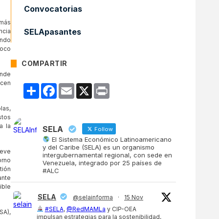
Convocatorias
 más
SELApasantes
ncia
ando
poco
COMPARTIR
onde
ucen
Compartir
Facebook
Email
X
Print
las,
stos
a la
SELA
Follow
El Sistema Económico Latinoamericano
y del Caribe (SELA) es un organismo
ueve
intergubernamental regional, con sede en
orno
Venezuela, integrado por 25 países de
tión
#ALC
ante
ible
SELA
@selainforma
·
15 Nov
#SELA
,
@RedMAMLa
y CIP-OEA
SA),
impulsan estrategias para la sostenibilidad,