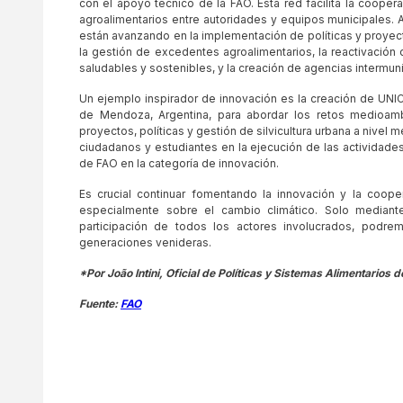
con el apoyo técnico de la FAO. Esta red facilita la coope
agroalimentarios entre autoridades y equipos municipales. A
están avanzando en la implementación de políticas y proyec
la gestión de excedentes agroalimentarios, la reactivación
saludables y sostenibles, y la creación de agencias intermun
Un ejemplo inspirador de innovación es la creación de UNIC
de Mendoza, Argentina, para abordar los retos medioambi
proyectos, políticas y gestión de silvicultura urbana a nivel 
ciudadanos y estudiantes en la ejecución de las actividade
de FAO en la categoría de innovación.
Es crucial continuar fomentando la innovación y la coope
especialmente sobre el cambio climático. Solo mediante 
participación de todos los actores involucrados, podrem
generaciones venideras.
*Por João Intini, Oficial de Políticas y Sistemas Alimentarios 
Fuente:
FAO