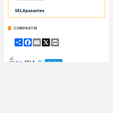
SELApasantes
COMPARTIR
Compartir
Facebook
Email
X
Print
SELA
Follow
El Sistema Económico Latinoamericano y del
Caribe (SELA) es un organismo
intergubernamental regional, con sede en
Venezuela, integrado por 25 países de #ALC
SELA
@selainforma
·
15 Nov
#SELA
,
@RedMAMLa
y CIP-OEA impulsan
estrategias para la sostenibilidad, inclusión y equidad
de género en el sector portuario de América Latina y el
Caribe