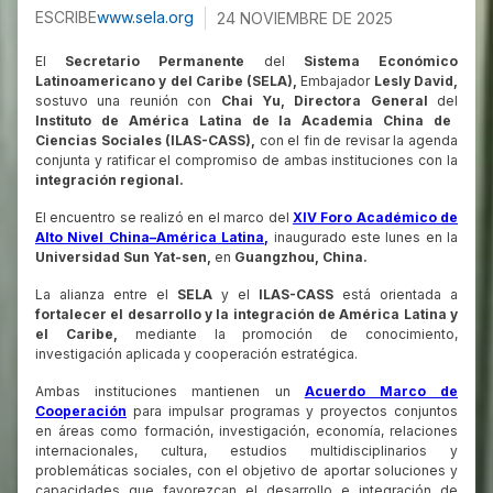
ESCRIBE
www.sela.org
24 NOVIEMBRE DE 2025
El
Secretario Permanente
del
Sistema Económico
Latinoamericano y del Caribe (SELA),
Embajador
Lesly David,
sostuvo una reunión con
Chai Yu,
Directora General
del
Instituto de América Latina de la Academia China de
Ciencias Sociales (ILAS-CASS),
con el fin de revisar la agenda
conjunta y ratificar el compromiso de ambas instituciones con la
integración regional.
El encuentro se realizó en el marco del
XIV Foro Académico de
Alto Nivel China–América Latina,
inaugurado este lunes en la
Universidad Sun Yat-sen,
en
Guangzhou, China.
La alianza entre el
SELA
y el
ILAS-CASS
está orientada a
fortalecer el desarrollo y la integración de América Latina y
el Caribe,
mediante la promoción de conocimiento,
investigación aplicada y cooperación estratégica.
Ambas instituciones mantienen un
Acuerdo Marco de
Cooperación
para impulsar programas y proyectos conjuntos
en áreas como formación, investigación, economía, relaciones
internacionales, cultura, estudios multidisciplinarios y
problemáticas sociales, con el objetivo de aportar soluciones y
capacidades que favorezcan el desarrollo e integración de