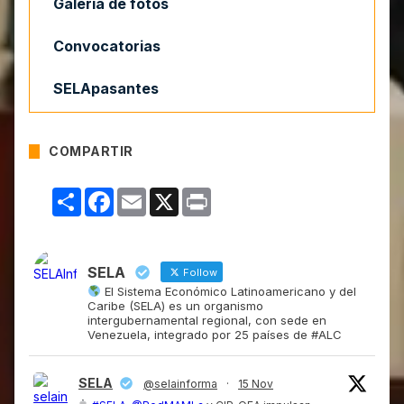
Galería de fotos
Convocatorias
SELApasantes
COMPARTIR
Compartir
Facebook
Email
X
Print
SELA
Follow
El Sistema Económico Latinoamericano y del
Caribe (SELA) es un organismo
intergubernamental regional, con sede en
Venezuela, integrado por 25 países de #ALC
SELA
@selainforma
·
15 Nov