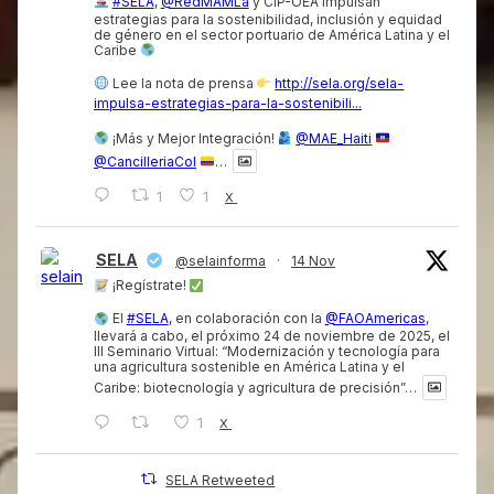
#SELA
,
@RedMAMLa
y CIP-OEA impulsan
estrategias para la sostenibilidad, inclusión y equidad
de género en el sector portuario de América Latina y el
Caribe
Lee la nota de prensa
http://sela.org/sela-
impulsa-estrategias-para-la-sostenibili...
¡Más y Mejor Integración!
@MAE_Haiti
@CancilleriaCol
…
1
1
X
SELA
@selainforma
·
14 Nov
¡Regístrate!
El
#SELA
, en colaboración con la
@FAOAmericas
,
llevará a cabo, el próximo 24 de noviembre de 2025, el
III Seminario Virtual: “Modernización y tecnología para
una agricultura sostenible en América Latina y el
Caribe: biotecnología y agricultura de precisión”…
1
X
SELA Retweeted