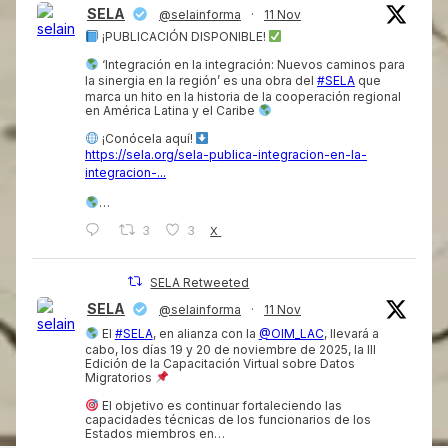
SELA
@selainforma
·
11 Nov
¡PUBLICACIÓN DISPONIBLE!
‘Integración en la integración: Nuevos caminos para
la sinergia en la región’ es una obra del
#SELA
que
marca un hito en la historia de la cooperación regional
en América Latina y el Caribe
¡Conócela aquí!
https://sela.org/sela-publica-integracion-en-la-
integracion-...
…
3
3
X
SELA Retweeted
SELA
@selainforma
·
11 Nov
El
#SELA
, en alianza con la
@OIM_LAC
, llevará a
cabo, los días 19 y 20 de noviembre de 2025, la III
Edición de la Capacitación Virtual sobre Datos
Migratorios
El objetivo es continuar fortaleciendo las
capacidades técnicas de los funcionarios de los
Estados miembros en…