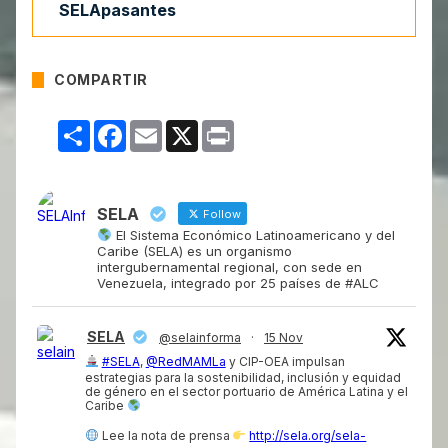
SELApasantes
COMPARTIR
Compartir
Facebook
Email
X
Print
SELA
Follow
El Sistema Económico Latinoamericano y del
Caribe (SELA) es un organismo
intergubernamental regional, con sede en
Venezuela, integrado por 25 países de #ALC
SELA
@selainforma
·
15 Nov
#SELA
,
@RedMAMLa
y CIP-OEA impulsan
estrategias para la sostenibilidad, inclusión y equidad
de género en el sector portuario de América Latina y el
Caribe
Lee la nota de prensa
http://sela.org/sela-