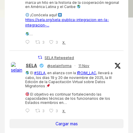
marca un hito en la historia de la cooperación regional
en América Latina y el Caribe
¡Conócela aquí!
https://sela.org/sela-publica-integracion-en-la-
integracion-...
…
3
3
X
SELA Retweeted
SELA
@selainforma
·
11 Nov
El
#SELA
, en alianza con la
@OIM_LAC
, llevará a
cabo, los días 19 y 20 de noviembre de 2025, la III
Edición de la Capacitación Virtual sobre Datos
Migratorios
El objetivo es continuar fortaleciendo las
capacidades técnicas de los funcionarios de los
Estados miembros en…
3
3
X
Cargar mas