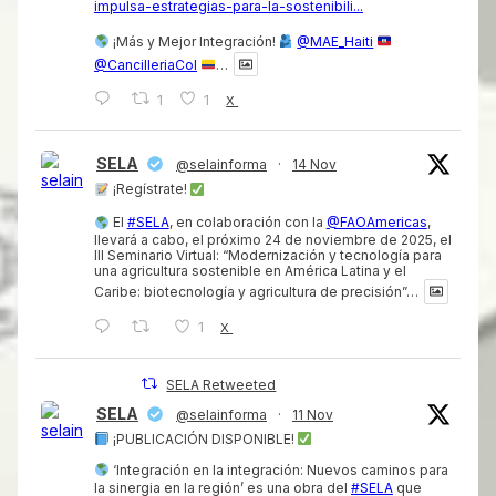
impulsa-estrategias-para-la-sostenibili...
¡Más y Mejor Integración!
@MAE_Haiti
@CancilleriaCol
…
1
1
X
SELA
@selainforma
·
14 Nov
¡Regístrate!
El
#SELA
, en colaboración con la
@FAOAmericas
,
llevará a cabo, el próximo 24 de noviembre de 2025, el
III Seminario Virtual: “Modernización y tecnología para
una agricultura sostenible en América Latina y el
Caribe: biotecnología y agricultura de precisión”…
1
X
SELA Retweeted
SELA
@selainforma
·
11 Nov
¡PUBLICACIÓN DISPONIBLE!
‘Integración en la integración: Nuevos caminos para
la sinergia en la región’ es una obra del
#SELA
que