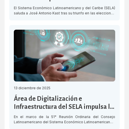
Chile
El Sistema Económico Latinoamericano y del Caribe (SELA)
saluda a José Antonio Kast tras su triunfo en las elecciones
presidenciales de Chile, celebradas el pasado domingo 14
de diciembre de 2025. Con más del 99 % del escrutinio
procesado, Kast logró un 58,18 % de los votos, asegurando
así su elección como Presidente de la República. Durante
[…]
13 diciembre de 2025
Área de Digitalización e
Infraestructura del SELA impulsa la
Infraestructura Sostenible y
En el marco de la 51° Reunión Ordinaria del Consejo
Transformación Digital de la región
Latinoamericano del Sistema Económico Latinoamericano y
del Caribe (SELA), fue aprobado el Programa de Trabajo