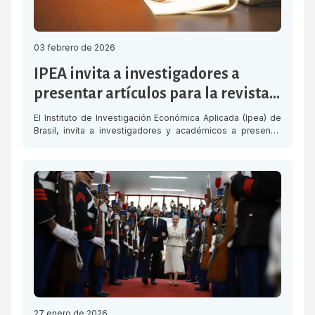
03 febrero de 2026
IPEA invita a investigadores a
presentar artículos para la revista
Tempo do Mundo
El Instituto de Investigación Económica Aplicada (Ipea) de
Brasil, invita a investigadores y académicos a presentar
artículos para la 40.ª edición de su revista, dedicada al
tema “El tiempo de la integración regional en un mundo
fragmentado”. Esta edición conmemora el bicentenario del
Congreso Anfictiónico de Panamá y propone una reflexión
crítica sobre los desafíos […]
27 enero de 2026