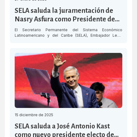
SELA saluda la juramentación de
Nasry Asfura como Presidente de
Honduras
El Secretario Permanente del Sistema Económico
Latinoamericano y del Caribe (SELA), Embajador Lesly
David, saluda la juramentación del presidente electo de
Honduras, Nasry Asfura, y reitera el compromiso del
organismo de continuar profundizando la cooperación para
fortalecer la integración de América Latina y el Caribe.
Nasry Asfura asumió este martes 27 de enero la
Presidencia […]
15 diciembre de 2025
SELA saluda a José Antonio Kast
como nuevo presidente electo de