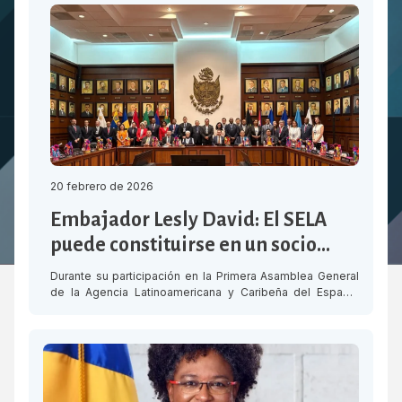
20 febrero de 2026
Embajador Lesly David: El SELA
puede constituirse en un socio
estratégico de la Agencia
Durante su participación en la Primera Asamblea General
Latinoamericana y Caribeña del
de la Agencia Latinoamericana y Caribeña del Espacio
(ALCE), realizada en Querétaro, México, el Secretario
Espacio – ALCE
Permanente del SELA, Embajador Lesly David, reiteró la
disposición del organismo para respaldar el trabajo de la
ALCE. “El SELA puede constituirse en un socio estratégico
de esta Agencia, con el objetivo […]