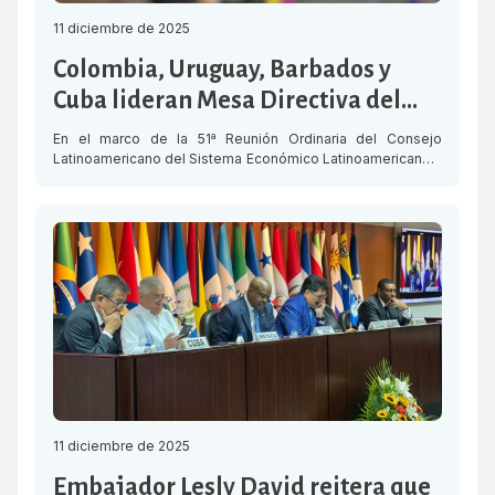
11 diciembre de 2025
Colombia, Uruguay, Barbados y
Cuba lideran Mesa Directiva del
Consejo Latinoamericano del SELA
En el marco de la 51ª Reunión Ordinaria del Consejo
Latinoamericano del Sistema Económico Latinoamericano y
del Caribe (SELA), celebrada en Caracas, los Estados
miembros aprobaron la designación de Colombia como
Presidente de la Mesa Directiva del Consejo
Latinoamericano para el período 2025-2026. Colombia, que
también presidió la Mesa Directiva durante el período
2024-2025, continuará […]
11 diciembre de 2025
Embajador Lesly David reitera que