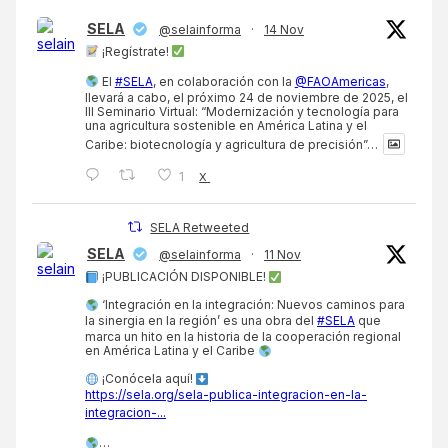
SELA
@selainforma
·
14 Nov
¡Regístrate!
El
#SELA
, en colaboración con la
@FAOAmericas
,
llevará a cabo, el próximo 24 de noviembre de 2025, el
III Seminario Virtual: “Modernización y tecnología para
una agricultura sostenible en América Latina y el
Caribe: biotecnología y agricultura de precisión”…
1
X
SELA Retweeted
SELA
@selainforma
·
11 Nov
¡PUBLICACIÓN DISPONIBLE!
‘Integración en la integración: Nuevos caminos para
la sinergia en la región’ es una obra del
#SELA
que
marca un hito en la historia de la cooperación regional
en América Latina y el Caribe
¡Conócela aquí!
https://sela.org/sela-publica-integracion-en-la-
integracion-...
…