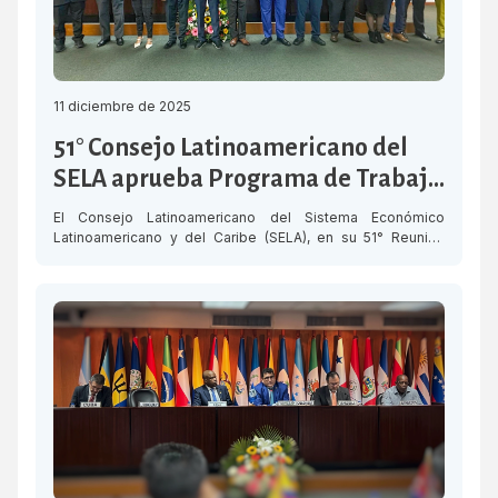
11 diciembre de 2025
51° Consejo Latinoamericano del
SELA aprueba Programa de Trabajo
2026 – 2029
El Consejo Latinoamericano del Sistema Económico
Latinoamericano y del Caribe (SELA), en su 51° Reunión
Ordinaria, aprobó este jueves el Programa de Trabajo 2026
– 2029 del Organismo, orientado hacia la construcción de
una región más próspera, competitiva e inclusiva, a través
del fortalecimiento de las capacidades institucionales de
los Estados miembros, el impulso de […]