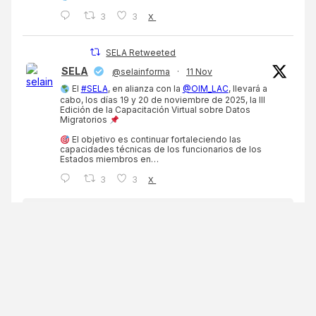
3
3
X
SELA Retweeted
SELA
@selainforma
·
11 Nov
El
#SELA
, en alianza con la
@OIM_LAC
, llevará a
cabo, los días 19 y 20 de noviembre de 2025, la III
Edición de la Capacitación Virtual sobre Datos
Migratorios
El objetivo es continuar fortaleciendo las
capacidades técnicas de los funcionarios de los
Estados miembros en…
3
3
X
Cargar mas
ÚLTIMAS PUBLICACIONES
SELA realiza taller virtual sobre Cooperación
regional para la mejora de la sanidad vegetal: