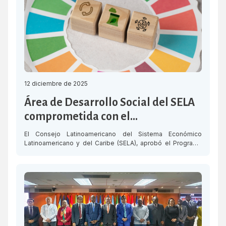
12 diciembre de 2025
Área de Desarrollo Social del SELA
comprometida con el
fortalecimiento de políticas
El Consejo Latinoamericano del Sistema Económico
públicas inclusivas y sostenibles
Latinoamericano y del Caribe (SELA), aprobó el Programa
de Trabajo 2026 – 2029 del Organismo, durante su 51°
para la región
Reunión Ordinaria celebrada el jueves 11 de diciembre,
enfocado en las áreas de Recuperación Económica,
Digitalización e Infraestructura y Desarrollo Social,
alineadas a los Objetivos de Desarrollo Sostenible (ODS)
de la […]