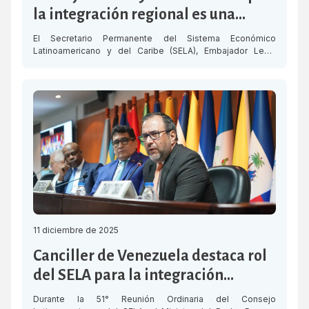
la integración regional es una
necesidad histórica y estratégica
El Secretario Permanente del Sistema Económico
Latinoamericano y del Caribe (SELA), Embajador Lesly
David, ratificó en la la 51° Reunión Ordinaria del Consejo
Latinoamericano que la integración regional “no es una
opción, sino una necesidad histórica y estratégica”. Durante
el discurso inaugural del encuentro ministerial, realizado
este jueves 11 de diciembre en la sede del SELA en […]
11 diciembre de 2025
Canciller de Venezuela destaca rol
del SELA para la integración
económica regional
Durante la 51° Reunión Ordinaria del Consejo