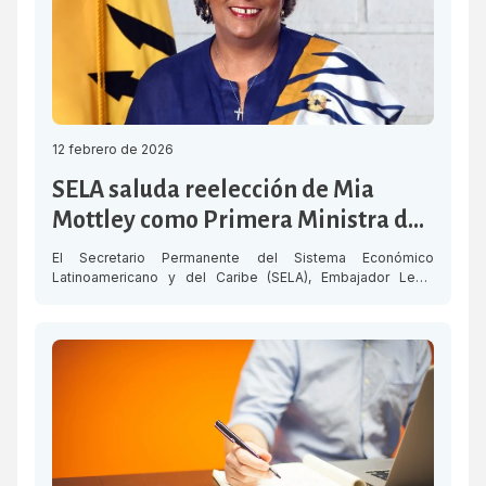
12 febrero de 2026
SELA saluda reelección de Mia
Mottley como Primera Ministra de
Barbados
El Secretario Permanente del Sistema Económico
Latinoamericano y del Caribe (SELA), Embajador Lesly
David, saluda a la Primera Ministra de Barbados , Mia
Mottley, quien resultó reelecta en los comicios realizados
este miércoles, consolidando un tercer mandato
consecutivo. El Partido Laborista de Barbados (BLP) ganó
este miércoles los 30 escaños del Parlamento, al igual que
[…]