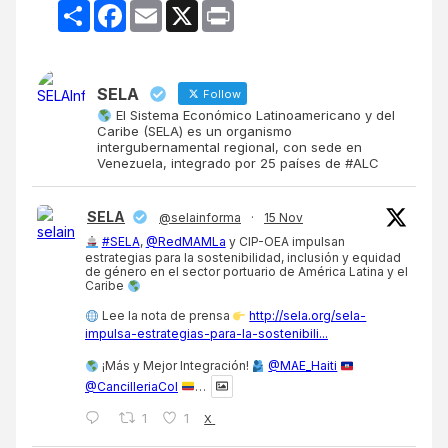
Compartir
Facebook
Email
X
Print
SELA
Follow
El Sistema Económico Latinoamericano y del
Caribe (SELA) es un organismo
intergubernamental regional, con sede en
Venezuela, integrado por 25 países de #ALC
SELA
@selainforma
·
15 Nov
#SELA
,
@RedMAMLa
y CIP-OEA impulsan
estrategias para la sostenibilidad, inclusión y equidad
de género en el sector portuario de América Latina y el
Caribe
Lee la nota de prensa
http://sela.org/sela-
impulsa-estrategias-para-la-sostenibili...
¡Más y Mejor Integración!
@MAE_Haiti
@CancilleriaCol
…
1
1
X