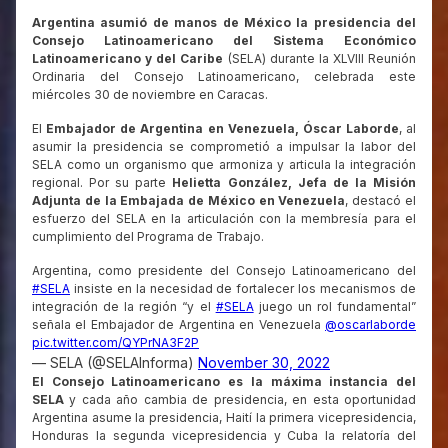
Argentina asumió de manos de México la presidencia del
Consejo Latinoamericano del Sistema Económico
Latinoamericano y del Caribe
(SELA) durante la XLVIII Reunión
Ordinaria del Consejo Latinoamericano, celebrada este
miércoles 30 de noviembre en Caracas.
El
Embajador de Argentina en Venezuela, Óscar Laborde
, al
asumir la presidencia se comprometió a impulsar la labor del
SELA como un organismo que armoniza y articula la integración
regional. Por su parte
Helietta González, Jefa de la Misión
Adjunta de la Embajada de México en Venezuela
, destacó el
esfuerzo del SELA en la articulación con la membresía para el
cumplimiento del Programa de Trabajo.
Argentina, como presidente del Consejo Latinoamericano del
#SELA
insiste en la necesidad de fortalecer los mecanismos de
integración de la región “y el
#SELA
juego un rol fundamental”
señala el Embajador de Argentina en Venezuela
@oscarlaborde
pic.twitter.com/QYPrNA3F2P
— SELA (@SELAInforma)
November 30, 2022
El Consejo Latinoamericano es la máxima instancia del
SELA
y cada año cambia de presidencia, en esta oportunidad
Argentina asume la presidencia, Haití la primera vicepresidencia,
Honduras la segunda vicepresidencia y Cuba la relatoría del