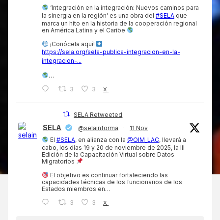
‘Integración en la integración: Nuevos caminos para
la sinergia en la región’ es una obra del
#SELA
que
marca un hito en la historia de la cooperación regional
en América Latina y el Caribe
¡Conócela aquí!
https://sela.org/sela-publica-integracion-en-la-
integracion-...
…
3
3
X
SELA Retweeted
SELA
@selainforma
·
11 Nov
El
#SELA
, en alianza con la
@OIM_LAC
, llevará a
cabo, los días 19 y 20 de noviembre de 2025, la III
Edición de la Capacitación Virtual sobre Datos
Migratorios
El objetivo es continuar fortaleciendo las
capacidades técnicas de los funcionarios de los
Estados miembros en…
3
3
X