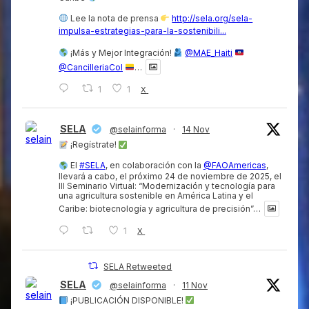
Lee la nota de prensa
http://sela.org/sela-
impulsa-estrategias-para-la-sostenibili...
¡Más y Mejor Integración!
@MAE_Haiti
@CancilleriaCol
…
1
1
X
SELA
@selainforma
·
14 Nov
¡Regístrate!
El
#SELA
, en colaboración con la
@FAOAmericas
,
llevará a cabo, el próximo 24 de noviembre de 2025, el
III Seminario Virtual: “Modernización y tecnología para
una agricultura sostenible en América Latina y el
Caribe: biotecnología y agricultura de precisión”…
1
X
SELA Retweeted
SELA
@selainforma
·
11 Nov
¡PUBLICACIÓN DISPONIBLE!