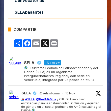
Convocatorias
SELApasantes
COMPARTIR
Compartir
Facebook
Email
X
Print
SELA
Follow
El Sistema Económico Latinoamericano y del
Caribe (SELA) es un organismo
intergubernamental regional, con sede en
Venezuela, integrado por 25 países de #ALC
SELA
@selainforma
·
15 Nov
#SELA
,
@RedMAMLa
y CIP-OEA impulsan
estrategias para la sostenibilidad, inclusión y equidad
de género en el sector portuario de América Latina y el
Caribe