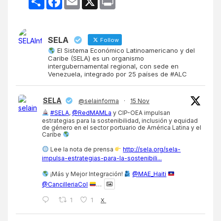
SELA
Follow
El Sistema Económico Latinoamericano y del
Caribe (SELA) es un organismo
intergubernamental regional, con sede en
Venezuela, integrado por 25 países de #ALC
SELA
@selainforma
·
15 Nov
#SELA
,
@RedMAMLa
y CIP-OEA impulsan
estrategias para la sostenibilidad, inclusión y equidad
de género en el sector portuario de América Latina y el
Caribe
Lee la nota de prensa
http://sela.org/sela-
impulsa-estrategias-para-la-sostenibili...
¡Más y Mejor Integración!
@MAE_Haiti
@CancilleriaCol
…
1
1
X