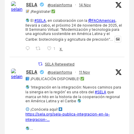
SELA
@selainforma
·
14 Nov
¡Regístrate!
El
#SELA
, en colaboración con la
@FAOAmericas
,
llevará a cabo, el próximo 24 de noviembre de 2025, el
III Seminario Virtual: “Modernización y tecnología para
una agricultura sostenible en América Latina y el
Caribe: biotecnología y agricultura de precisión”…
1
X
SELA Retweeted
SELA
@selainforma
·
11 Nov
¡PUBLICACIÓN DISPONIBLE!
‘Integración en la integración: Nuevos caminos para
la sinergia en la región’ es una obra del
#SELA
que
marca un hito en la historia de la cooperación regional
en América Latina y el Caribe
¡Conócela aquí!
https://sela.org/sela-publica-integracion-en-la-
integracion-...
…