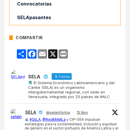
Convocatorias
SELApasantes
COMPARTIR
Compartir
Facebook
Email
X
Print
SELA
Follow
El Sistema Económico Latinoamericano y del
Caribe (SELA) es un organismo
intergubernamental regional, con sede en
Venezuela, integrado por 25 países de #ALC
SELA
@selainforma
·
15 Nov
#SELA
,
@RedMAMLa
y CIP-OEA impulsan
estrategias para la sostenibilidad, inclusión y equidad
de género en el sector portuario de América Latina y el