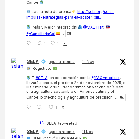
Caribe
Lee la nota de prensa
http://sela.org/sela-
impulsa-estrategias-para-la-sostenibili...
¡Más y Mejor Integración!
@MAE_Haiti
@CancilleriaCol
…
1
1
X
SELA
@selainforma
·
14 Nov
¡Regístrate!
El
#SELA
, en colaboración con la
@FAOAmericas
,
llevará a cabo, el próximo 24 de noviembre de 2025, el
III Seminario Virtual: “Modernización y tecnología para
una agricultura sostenible en América Latina y el
Caribe: biotecnología y agricultura de precisión”…
1
X
SELA Retweeted
SELA
@selainforma
·
11 Nov
¡PUBLICACIÓN DISPONIBLE!