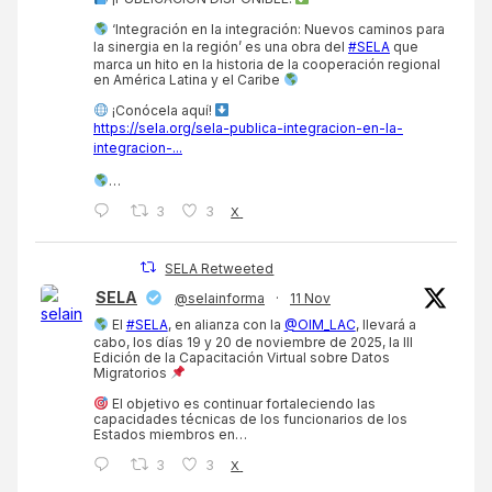
‘Integración en la integración: Nuevos caminos para
la sinergia en la región’ es una obra del
#SELA
que
marca un hito en la historia de la cooperación regional
en América Latina y el Caribe
¡Conócela aquí!
https://sela.org/sela-publica-integracion-en-la-
integracion-...
…
3
3
X
SELA Retweeted
SELA
@selainforma
·
11 Nov
El
#SELA
, en alianza con la
@OIM_LAC
, llevará a
cabo, los días 19 y 20 de noviembre de 2025, la III
Edición de la Capacitación Virtual sobre Datos
Migratorios
El objetivo es continuar fortaleciendo las
capacidades técnicas de los funcionarios de los
Estados miembros en…
3
3
X