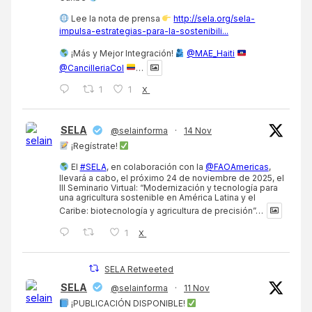
Lee la nota de prensa
http://sela.org/sela-
impulsa-estrategias-para-la-sostenibili...
¡Más y Mejor Integración!
@MAE_Haiti
@CancilleriaCol
…
1
1
X
SELA
@selainforma
·
14 Nov
¡Regístrate!
El
#SELA
, en colaboración con la
@FAOAmericas
,
llevará a cabo, el próximo 24 de noviembre de 2025, el
III Seminario Virtual: “Modernización y tecnología para
una agricultura sostenible en América Latina y el
Caribe: biotecnología y agricultura de precisión”…
1
X
SELA Retweeted
SELA
@selainforma
·
11 Nov
¡PUBLICACIÓN DISPONIBLE!