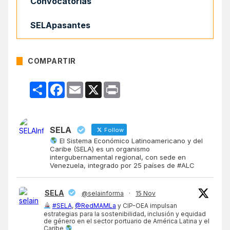
Convocatorias
SELApasantes
COMPARTIR
Compartir
Facebook
Email
X
Print
SELA
Follow
El Sistema Económico Latinoamericano y del
Caribe (SELA) es un organismo
intergubernamental regional, con sede en
Venezuela, integrado por 25 países de #ALC
SELA
@selainforma
·
15 Nov
#SELA
,
@RedMAMLa
y CIP-OEA impulsan
estrategias para la sostenibilidad, inclusión y equidad
de género en el sector portuario de América Latina y el
Caribe