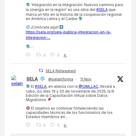
‘Integración en la integración: Nuevos caminos para
la sinergia en la región’ es una obra del
#SELA
que
marca un hito en la historia de la cooperación regional
en América Latina y el Caribe
¡Conócela aquí!
https://sela.org/sela-publica-integracion-en-la-
integracion-...
…
3
3
X
SELA Retweeted
SELA
@selainforma
·
11 Nov
El
#SELA
, en alianza con la
@OIM_LAC
, llevará a
cabo, los días 19 y 20 de noviembre de 2025, la III
Edición de la Capacitación Virtual sobre Datos
Migratorios
El objetivo es continuar fortaleciendo las
capacidades técnicas de los funcionarios de los
Estados miembros en…
3
3
X