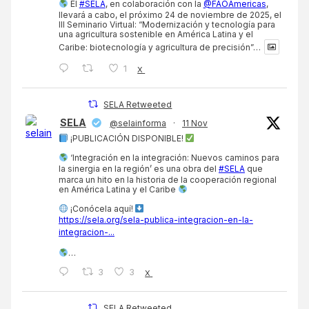
El
#SELA
, en colaboración con la
@FAOAmericas
,
llevará a cabo, el próximo 24 de noviembre de 2025, el
III Seminario Virtual: “Modernización y tecnología para
una agricultura sostenible en América Latina y el
Caribe: biotecnología y agricultura de precisión”…
1
X
SELA Retweeted
SELA
@selainforma
·
11 Nov
¡PUBLICACIÓN DISPONIBLE!
‘Integración en la integración: Nuevos caminos para
la sinergia en la región’ es una obra del
#SELA
que
marca un hito en la historia de la cooperación regional
en América Latina y el Caribe
¡Conócela aquí!
https://sela.org/sela-publica-integracion-en-la-
integracion-...
…
3
3
X
SELA Retweeted