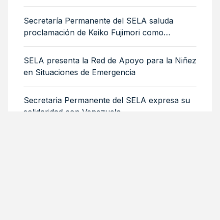
integración de mujeres y niñas migrantes
Secretaría Permanente del SELA saluda
proclamación de Keiko Fujimori como
Presidenta de Perú
SELA presenta la Red de Apoyo para la Niñez
en Situaciones de Emergencia
Secretaria Permanente del SELA expresa su
solidaridad con Venezuela
TEMAS
DIGITALIZACIÓN E INFRAESTRUCTURA
CONVOCATORIAS ABIERTAS