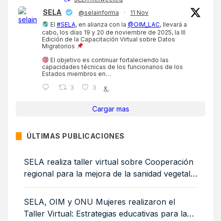
SELA
@selainforma
·
11 Nov
El
#SELA
, en alianza con la
@OIM_LAC
, llevará a
cabo, los días 19 y 20 de noviembre de 2025, la III
Edición de la Capacitación Virtual sobre Datos
Migratorios
El objetivo es continuar fortaleciendo las
capacidades técnicas de los funcionarios de los
Estados miembros en…
3
3
X
Cargar mas
ÚLTIMAS PUBLICACIONES
SELA realiza taller virtual sobre Cooperación
regional para la mejora de la sanidad vegetal:
medidas sanitarias y fitosanitarias para la
sostenibilidad ambiental
SELA, OIM y ONU Mujeres realizaron el
Taller Virtual: Estrategias educativas para la