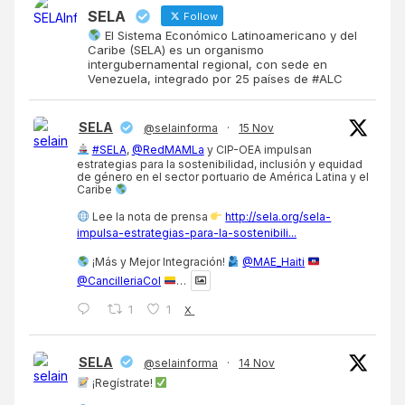
SELA
Follow
El Sistema Económico Latinoamericano y del
Caribe (SELA) es un organismo
intergubernamental regional, con sede en
Venezuela, integrado por 25 países de #ALC
SELA
@selainforma
·
15 Nov
#SELA
,
@RedMAMLa
y CIP-OEA impulsan
estrategias para la sostenibilidad, inclusión y equidad
de género en el sector portuario de América Latina y el
Caribe
Lee la nota de prensa
http://sela.org/sela-
impulsa-estrategias-para-la-sostenibili...
¡Más y Mejor Integración!
@MAE_Haiti
@CancilleriaCol
…
1
1
X
SELA
@selainforma
·
14 Nov
¡Regístrate!