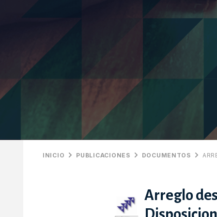
INICIO
PUBLICACIONES
DOCUMENTOS
ARR
Arreglo des
Disposicion