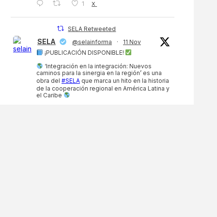
1
X
SELA Retweeted
SELA
@selainforma
·
11 Nov
¡PUBLICACIÓN DISPONIBLE!
‘Integración en la integración: Nuevos
caminos para la sinergia en la región’ es una
obra del
#SELA
que marca un hito en la historia
de la cooperación regional en América Latina y
el Caribe
¡Conócela aquí!
https://sela.org/sela-publica-integracion-en-
la-integracion-...
…
3
3
X
SELA Retweeted
SELA
@selainforma
·
11 Nov
El
#SELA
, en alianza con la
@OIM_LAC
,
llevará a cabo, los días 19 y 20 de noviembre