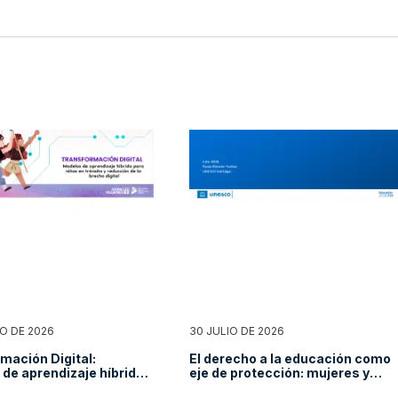
O DE 2026
30 JULIO DE 2026
mación Digital:
El derecho a la educación como
de aprendizaje híbrido
eje de protección: mujeres y
as en tránsito y
niñas migrantes