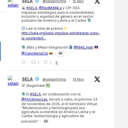
SELA
@selainforma
·
15 Nov
#SELA
,
@RedMAMLa
y CIP-OEA
impulsan estrategias para la sostenibilidad,
inclusión y equidad de género en el sector
portuario de América Latina y el Caribe
Lee la nota de prensa
http://sela.org/sela-impulsa-estrategias-para-
la-sostenibili...
¡Más y Mejor Integración!
@MAE_Haiti
@CancilleriaCol
…
1
1
X
SELA
@selainforma
·
14 Nov
¡Regístrate!
El
#SELA
, en colaboración con la
@FAOAmericas
, llevará a cabo, el próximo 24
de noviembre de 2025, el III Seminario Virtual:
“Modernización y tecnología para una
agricultura sostenible en América Latina y el
Caribe: biotecnología y agricultura de
precisión”…