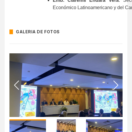
Emb. Clarems Endara Vera
. Sec
Económico Latinoamericano y del Ca
GALERIA DE FOTOS