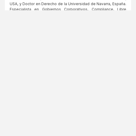
USA, y Doctor en Derecho de la Universidad de Navarra, España.
Especialista en Gobiernos Corporativos, Compliance, Libre
Competencia, Planificación Comercial y Tributaria para diversas
empresas. Es profesor de Derecho Tributario, Derecho
Comercial y Derecho de la Competencia en la P. Universidad
Católica de Chile y de otras Universidades. Es Director de
Empresas y ha sido Ministro de Energía y Subsecretario
(Viceministro) de Hacienda del Gobierno de Chile, Presidente de
la Cámara de Diputados de Chile, Diputado por el Distrito 60
durante tres periodos, Presidente de la Empresa Nacional del
Petróleo y Vicepresidente del Sistema de Empresas Públicas de
Chile.
AGENDA
Jueves, 15 de julio de 2021
09:30-
INAUGURACIÓN – PALABRAS DE BIENVENIDA
09:40
Embajador Óscar Hernández
, Director