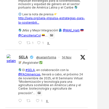
impulsan estrategias para la sostenibilidad,
inclusión y equidad de género en el sector
portuario de América Latina y el Caribe
Lee la nota de prensa
http://sela.org/sela-impulsa-estrategias-para-
la-sostenibili...
¡Más y Mejor Integración!
@MAE_Haiti
@CancilleriaCol
…
1
1
X
SELA
@selainforma
·
14 Nov
¡Regístrate!
El
#SELA
, en colaboración con la
@FAOAmericas
, llevará a cabo, el próximo 24
de noviembre de 2025, el III Seminario Virtual:
“Modernización y tecnología para una
agricultura sostenible en América Latina y el
Caribe: biotecnología y agricultura de
precisión”…
1
X