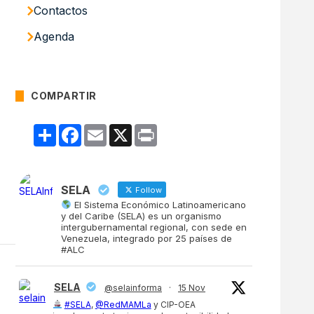
Contactos
Agenda
COMPARTIR
Compartir
Facebook
Email
X
Print
SELA
Follow
El Sistema Económico Latinoamericano
y del Caribe (SELA) es un organismo
intergubernamental regional, con sede en
Venezuela, integrado por 25 países de
#ALC
SELA
@selainforma
·
15 Nov
#SELA
,
@RedMAMLa
y CIP-OEA