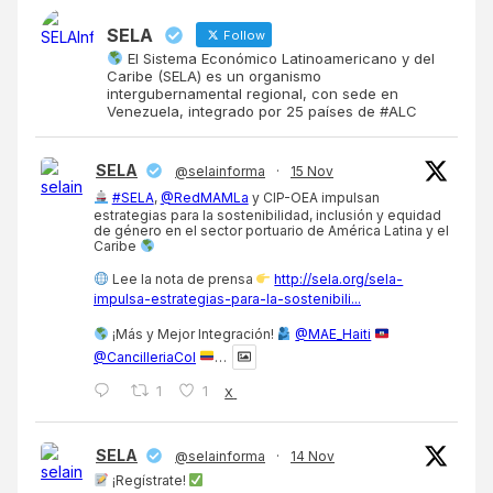
SELA
Follow
El Sistema Económico Latinoamericano y del
Caribe (SELA) es un organismo
intergubernamental regional, con sede en
Venezuela, integrado por 25 países de #ALC
SELA
@selainforma
·
15 Nov
#SELA
,
@RedMAMLa
y CIP-OEA impulsan
estrategias para la sostenibilidad, inclusión y equidad
de género en el sector portuario de América Latina y el
Caribe
Lee la nota de prensa
http://sela.org/sela-
impulsa-estrategias-para-la-sostenibili...
¡Más y Mejor Integración!
@MAE_Haiti
@CancilleriaCol
…
1
1
X
SELA
@selainforma
·
14 Nov
¡Regístrate!