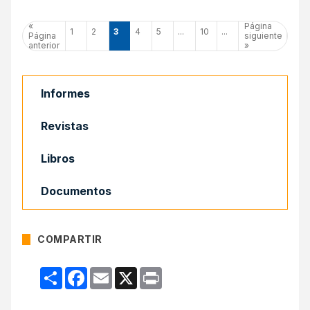
«
Página
1
2
3
4
5
...
10
...
Página
siguiente
anterior
»
Informes
Revistas
Libros
Documentos
COMPARTIR
Compartir
Facebook
Email
X
Print