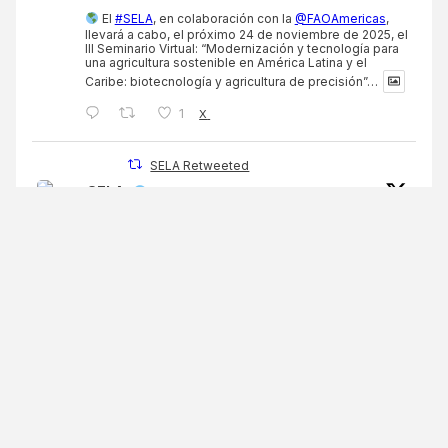
El
#SELA
, en colaboración con la
@FAOAmericas
,
llevará a cabo, el próximo 24 de noviembre de 2025, el
III Seminario Virtual: “Modernización y tecnología para
una agricultura sostenible en América Latina y el
Caribe: biotecnología y agricultura de precisión”…
1
X
SELA Retweeted
SELA
@selainforma
·
11 Nov
¡PUBLICACIÓN DISPONIBLE!
‘Integración en la integración: Nuevos caminos para
la sinergia en la región’ es una obra del
#SELA
que
marca un hito en la historia de la cooperación regional
en América Latina y el Caribe
¡Conócela aquí!
https://sela.org/sela-publica-integracion-en-la-
integracion-...
…
3
3
X